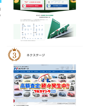
履
め
ネクステージ