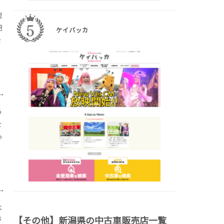
理
把
ケイバッカ
を
あ
を
心
よ
【その他】新潟県の中古車販売店一覧
が