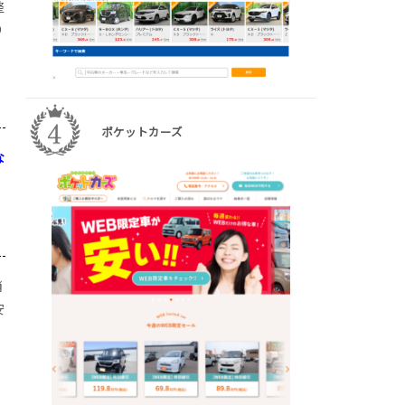
整
り
ポケットカーズ
な
消
安